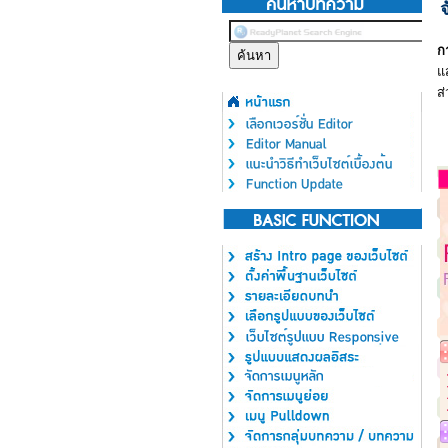
ก
แ
ส